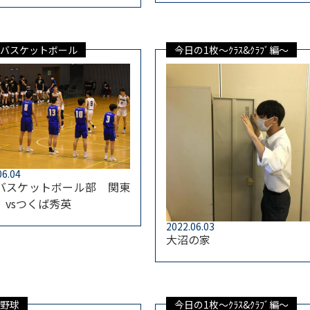
バスケットボール
今日の1枚～ｸﾗｽ&ｸﾗﾌﾞ編～
06.04
バスケットボール部 関東
 vsつくば秀英
2022.06.03
大沼の家
野球
今日の1枚～ｸﾗｽ&ｸﾗﾌﾞ編～