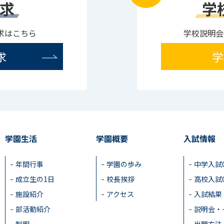
求
学
求はこちら
学校説明会
求
学
学園生活
学園概要
入試情報
年間行事
学園の歩み
中学入試
成立生の1日
校長挨拶
高校入試
施設紹介
アクセス
入試結果
部活動紹介
説明会・
制服
出願方法