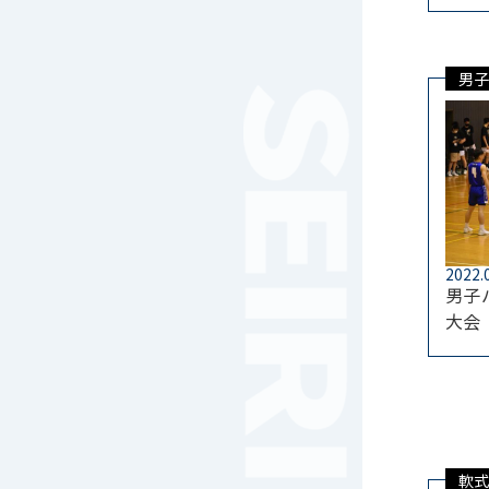
女子サッカー
サッカー（中学）
男子バスケットボール
男子
女子バスケットボール
男女バスケットボール（中
学）
男子バドミントン
女子バドミントン
チアリーディング
2022.
総合格闘技
男子
合気道
大会
女子テニス
男子バレーボール
体操
ダンス
英会話
音楽（吹奏楽）
軟式