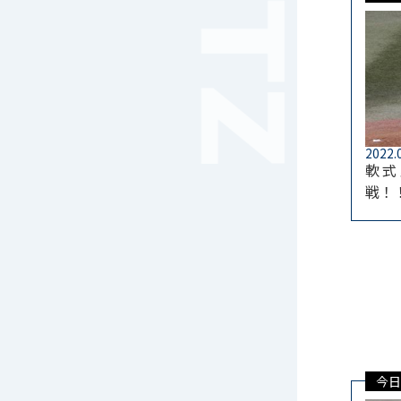
音楽（コーラス）
地域ボランティア
美術
マルチメディア
ライフワーク
理科
新日本芸能
2022.
軟式
部活（その他）
戦！
宇宙探究
赤門倶楽部
今日