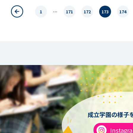
…
1
171
172
173
174
成立学園の様子を
Instagr