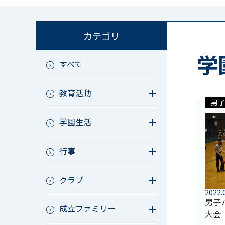
カテゴリ
学
すべて
教育活動
男子
教育活動（中学）
学園生活
教育活動（高校）
教育活動（中高）
教員リレー～今日の1枚～
教育活動（その他）
行事
今日の1枚～ｸﾗｽ&ｸﾗﾌﾞ編～
アース・プロジェクト
学校長ブログ
鷲宮祭（体育祭）
校外研修
クラブ
成立祭（文化祭）
行事（その他）
2022.
硬式野球
男子
夏フェス
成立ファミリー
軟式野球
大会
男子サッカー
成立ファミリー