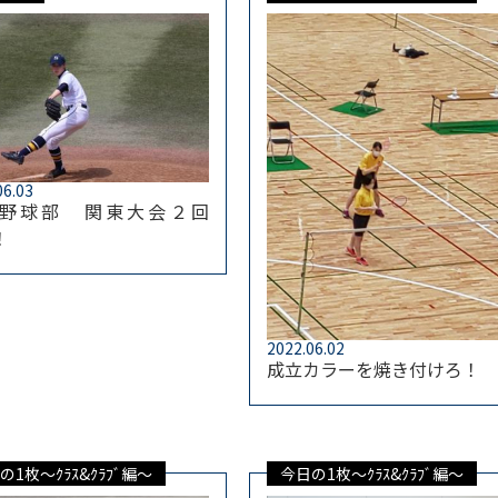
06.03
野球部 関東大会２回
！
2022.06.02
成立カラーを焼き付けろ！
の1枚～ｸﾗｽ&ｸﾗﾌﾞ編～
今日の1枚～ｸﾗｽ&ｸﾗﾌﾞ編～