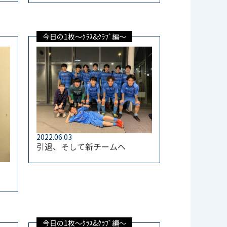
今日の1枚～ｸﾗｽ&ｸﾗﾌﾞ編～
2022.06.03
引退、そして新チームへ
今日の1枚～ｸﾗｽ&ｸﾗﾌﾞ編～