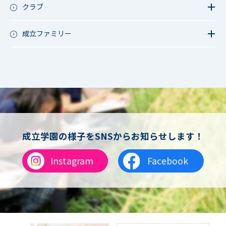
成立祭（文化祭）
クラブ
行事（その他）
硬式野球
夏フェス
軟式野球
成立ファミリー
男子サッカー
成立ファミリー
女子サッカー
サッカー（中学）
男子バスケットボール
女子バスケットボール
男女バスケットボール（中学）
男子バドミントン
女子バドミントン
チアリーディング
成立学園の様子をSNSからお知らせします！
総合格闘技
合気道
Instagram
Facebook
女子テニス
男子バレーボール
体操
ダンス
英会話
音楽（吹奏楽）