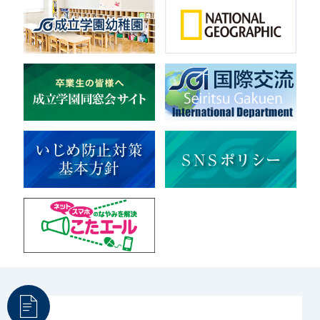
音楽（コーラス）
地域ボランティア
美術
マルチメディア
ライフワーク
理科
新日本芸能
部活（その他）
宇宙探究
赤門倶楽部