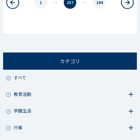
…
…
1
157
184
カテゴリ
すべて
教育活動
教育活動（中学）
教育活動（高校）
学園生活
教育活動（中高）
教員リレー～今日の1枚～
教育活動（その他）
今日の1枚～ｸﾗｽ&ｸﾗﾌﾞ編～
行事
アース・プロジェクト
学校長ブログ
鷲宮祭（体育祭）
校外研修