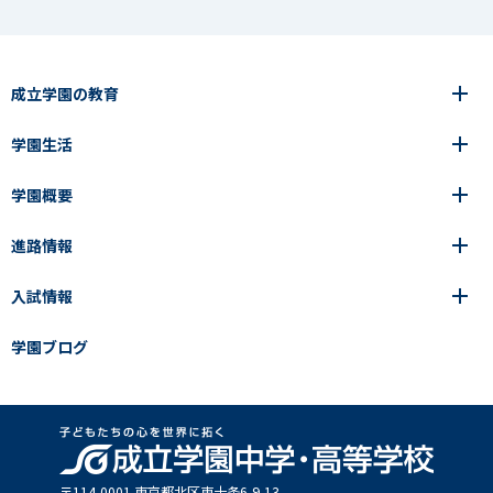
成立学園の教育
学園生活
6年間の一貫教育
高等学校
学園概要
高等学校
年間行事
中学校
アース・プロジェクト
成立生の1日
進路情報
中学校
学園の歩み
成立メソッド
施設紹介
アース・プロジェクト
校長挨拶
コース・クラス選択
部活動紹介
入試情報
成立学園ならではの教育
進路・進学
成立メソッド
アクセス
教科指導の特徴
制服
教科指導の特徴
卒業生の声
学園ブログ
学園ブログ
見える学力×見えない学力
中学入試Q&A
卒業生の声
SEIRITZ TV
高校入試Q&A
入試結果
説明会・イベント日程
出願方法・募集要項
〒114-0001 東京都北区東⼗条6-9-13