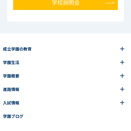
学校説明会
成立学園の教育
学園生活
6年間の一貫教育
高等学校
学園概要
高等学校
年間行事
中学校
アース・プロジェクト
成立生の1日
進路情報
中学校
学園の歩み
成立メソッド
施設紹介
アース・プロジェクト
校長挨拶
コース・クラス選択
部活動紹介
入試情報
成立学園ならではの教育
進路・進学
成立メソッド
アクセス
教科指導の特徴
制服
教科指導の特徴
卒業生の声
学園ブログ
学園ブログ
見える学力×見えない学力
中学入試Q&A
卒業生の声
SEIRITZ TV
高校入試Q&A