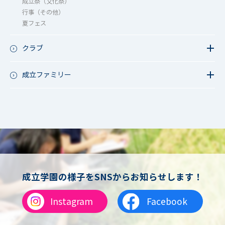
成立祭（文化祭）
行事（その他）
夏フェス
クラブ
硬式野球
軟式野球
成立ファミリー
男子サッカー
成立ファミリー
女子サッカー
サッカー（中学）
男子バスケットボール
女子バスケットボール
男女バスケットボール（中学）
男子バドミントン
女子バドミントン
チアリーディング
成立学園の様子をSNSからお知らせします！
総合格闘技
合気道
Instagram
Facebook
女子テニス
男子バレーボール