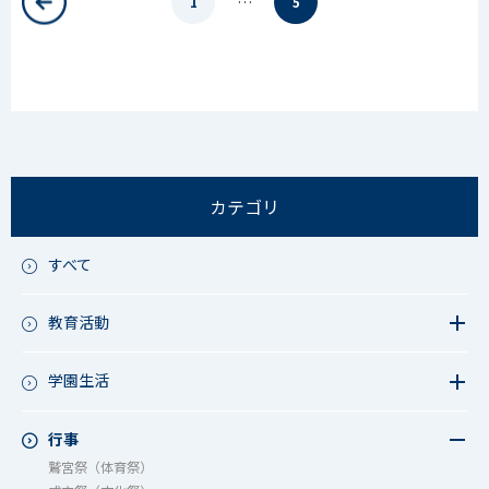
…
1
5
カテゴリ
すべて
教育活動
教育活動（中学）
教育活動（高校）
学園生活
教育活動（中高）
教員リレー～今日の1枚～
教育活動（その他）
今日の1枚～ｸﾗｽ&ｸﾗﾌﾞ編～
行事
アース・プロジェクト
学校長ブログ
鷲宮祭（体育祭）
校外研修