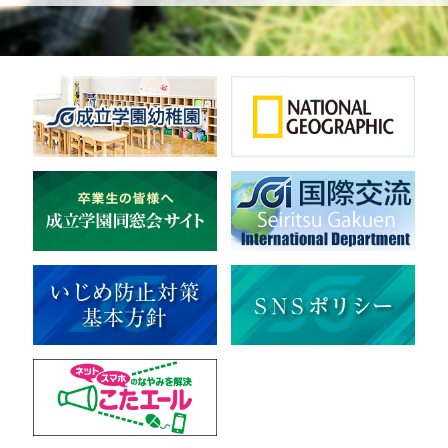
体操
ダンス
英会話
音楽（吹奏楽）
音楽（コーラス）
地域ボランティア
美術
マルチメディア
ライフワーク
理科
新日本芸能
部活（その他）
宇宙探究
赤門倶楽部