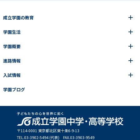
成立学園の教育
学園生活
6年間の一貫教育
高等学校
学園概要
高等学校
年間行事
中学校
アース・プロジェクト
成立生の1日
進路情報
中学校
学園の歩み
成立メソッド
施設紹介
アース・プロジェクト
校長挨拶
コース・クラス選択
部活動紹介
入試情報
成立学園ならではの教育
進路・進学
成立メソッド
アクセス
教科指導の特徴
制服
教科指導の特徴
卒業生の声
学園ブログ
学園ブログ
見える学力×見えない学力
中学入試Q&A
卒業生の声
SEIRITZ TV
高校入試Q&A
入試結果
説明会・イベント日程
出願方法・募集要項
〒114-0001 東京都北区東⼗条6-9-13
TEL.03-3902-5494 (代表) FAX.03-3903-9549